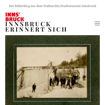
Der Bilderblog aus dem Stadtarchiv/Stadtmuseum Innsbruck
INNSBRUCK
O
ERINNERT SICH
M
M