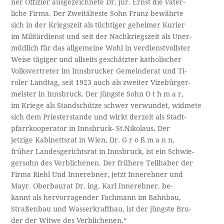
ner Offizier ausgezeichnete Dr. jur. Ernst die väter-­
liche Firma. Der Zweitälteste Sohn Franz bewährte
sich in der Kriegszeit als tüchtiger geheimer Kurier
im Militärdienst und seit der Nachkriegszeit als Uner­-
müdlich für das allgemeine Wohl in verdienstvollster
Weise tägiger und allseits geschätzter katholischer
Volksvertreter im Innsbrucker Gemeinderat und Ti­-
roler Landtag, seit 1923 auch als zweiter Vizebürger-­
meister in Innsbruck. Der jüngste Sohn O t h m a r,
im Kriege als Standschütze schwer verwundet, widmete
sich dem Priesterstande und wirkt derzeit als Stadt-
pfarrkooperator in Innsbruck- St.Nikolaus. Der
jetzige Kabinettsrat in Wien, Dr. G r o ß m a n n,
früher Landesgerichtsrat in Innsbruck, ist ein Schwie­-
gersohn des Verblichenen. Der frühere Teilhaber der
Firma Riehl Und Innerebner, jetzt Innerebner und
Mayr. Oberbaurat Dr. ing. Karl Innerebner. be­-
kannt als hervorragender Fachmann im Bahnbau,
Straßenbau und Wasserkraftbau, ist der jüngste Bru­-
der der Witwe des Verblichenen.“