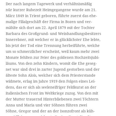
Der nach langem Tagewerk und verhältnismäßig
nür kurzer Ruhezeit Heimgegangene wurde am 21.
März 1849 in Trient geboren, führte zuerst das ehe­-
malige Filialgeschäft der Firma in Bozen und ver­-
mählte sich dort am 22. April 1879 mit der Tochter
Barbara des Großgrund- und Weinhandlungsbesitzers
Innerebner, mit welcher er in glücklichster Ehe lebte,
bis jetzt der Tod eine Trennung herbeiführte, welche
um so schmerzlicher erscheint, weil kaum mehr zwei
Monate fehlten zur Feier des goldenen Hochzeitsjubi­-
läums. Von den zehn Kindern, womit die Ehe geseg­-
net war sind drei in zarter Jugend gestorben und der
älteste Sohn Alois, welcher sich dem Priesterstande
widmete, erlag im Jahre 1919 den Folgen eines Lei­-
dens, das er sich als seeleneifriger Feldkurat an der
italienischen Front im Weltkriege zuzog. Von den mit
der Mutter trauernd Hinterbliebenen zwei Töchtern
Anna und Maria und vier Söhnen führen zwei
Söhne, Gregor und der an der Isonzofront als küh­-