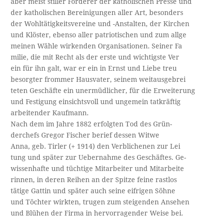
aber meist stiller Förderer der katholischen Presse und
der katholischen Bereinigungen aller Art, besonders
der Wohltätigkeitsvereine und -Anstalten, der Kirchen
und Klöster, ebenso aller patriotischen und zum allge­
meinen Wähle wirkenden Organisationen. Seiner Fa­
milie, die mit Recht als der erste und wichtigste Ver­
ein für ihn galt, war er ein in Ernst und Liebe treu­
besorgter frommer Hausvater, seinem weitausgebrei­
teten Geschäfte ein unermüdlicher, für die Erweiterung
und Festigung einsichtsvoll und ungemein tatkräftig
arbeitender Kaufmann.
Nach dem im Jahre 1882 erfolgten Tod des Grün­-
derchefs Gregor Fischer berief dessen Witwe
Anna, geb. Tirler (+ 1914) den Verblichenen zur Lei­
tung und später zur Uebernahme des Geschäftes. Ge­-
wissenhafte und tüchtige Mitarbeiter und Mitarbeite­
rinnen, in deren Reihen an der Spitze feine rastlos
tätige Gattin und später auch seine eifrigen Söhne
und Töchter wirkten, trugen zum steigenden Ansehen
und Blühen der Firma in hervorragender Weise bei.