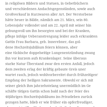
in religiösen Bildern und Statuen, in Gebetbüchern
und verschiedenen Andachtsgegenständen, sowie auch
Großverkauf in Kurzwaren aller Art. Der Verstorbene
hätte heuer in Bälde, nämlich am 21. März, sein 80.
Lebensjahr vollendet und am 22. April mit seiner hin­
gebungsvoll um ihn besorgten und bei der Kranken,
pflege infolge Ueberanstrengung leider auch erkrankten
Gattin Frau Barbara, geb. Innerebner, das gol­-
dene Hochzeitsjubiläum feiern können, aber
eine tückische doppelseitige Lungenentzündung zwang
ihn vor kurzem aufs Krankenlager. Seine überaus
starke Natur Überstand zwar den ersten Anfall, jedoch
dem zweiten erlag der kräftig gebaute Greis uner­
wartet rasch, jedoch wohlvorbereitet durch frühzeitigen‘
Empfang der heiligen Sakramente. Obwohl er sich mit
seiner gleich ihm jahrzehntelang unermüdlich im Ge­
schäfte tätigen Gattin schon bald nach der Feier des
40jährigen Hochzeitsjubiläums ins Privatleben zurück­
gezogen hatte, blieb er wie früher ein opferfreudiger,