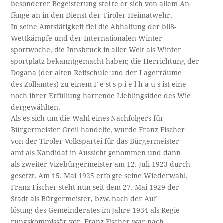
besonderer Begeisterung stellte er sich von allem An­
fänge an in den Dienst der Tiroler Heimatwehr.
In seine Amtstätigkeit fiel die Abhaltung der bll8-
Wettkämpfe und der Internationalen Winter­
sportwoche, die Innsbruck in aller Welt als Winter­
sportplatz bekanntgemacht haben; die Herrichtung der
Dogana (der alten Reitschule und der Lagerräume
des Zollamtes) zu einem F e st s p i e l h a u s ist eine
noch ihrer Erfüllung harrende Lieblingsidee des Wie­
dergewählten.
Als es sich um die Wahl eines Nachfolgers für
Bürgermeister Greil handelte, wurde Franz Fischer
von der Tiroler Volkspartei für das Bürgermeister­
amt als Kandidat in Aussicht genommen und dann
als zweiter Vizebürgermeister am 12. Juli 1923 durch­
gesetzt. Am 15. Mai 1925 erfolgte seine Wiederwahl.
Franz Fischer steht nun seit dem 27. Mai 1929 der
Stadt als Bürgermeister, bzw. nach der Auf­
lösung des Gemeinderates im Jahre 1934 als Regie­
rungskommissär vor. Franz Fischer war nach