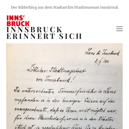
Der Bilderblog aus dem Stadtarchiv/Stadtmuseum Innsbruck
INNSBRUCK
O
ERINNERT SICH
M
M