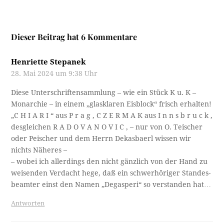
Dieser Beitrag hat 6 Kommentare
Henriette Stepanek
28. Mai 2024 um 9:38 Uhr
Diese Unterschriftensammlung – wie ein Stück K u. K –
Monarchie – in einem „glasklaren Eisblock“ frisch erhalten!
„C H I A R I “ aus P r a g , C Z E R M A K aus I n n s b r u c k ,
desgleichen R A D O V A N O V I C , – nur von O. Teischer
oder Peischer und dem Herrn Dekasbaerl wissen wir
nichts Näheres –
– wobei ich allerdings den nicht gänzlich von der Hand zu
weisenden Verdacht hege, daß ein schwerhöriger Standes-
beamter einst den Namen „Degasperi“ so verstanden hat…
Antworten