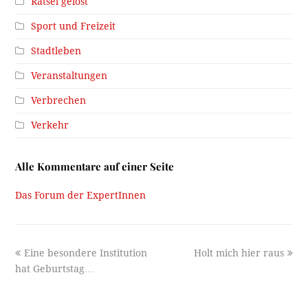
Rätsel gelöst
Sport und Freizeit
Stadtleben
Veranstaltungen
Verbrechen
Verkehr
Alle Kommentare auf einer Seite
Das Forum der ExpertInnen
previous
next
Eine besondere Institution
Holt mich hier raus
post:
post:
hat Geburtstag…