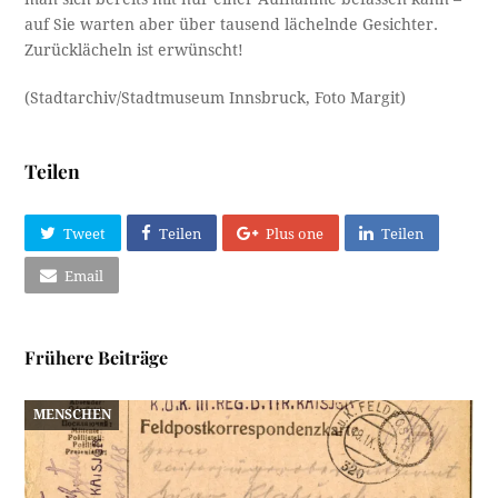
auf Sie warten aber über tausend lächelnde Gesichter.
Zurücklächeln ist erwünscht!
(Stadtarchiv/Stadtmuseum Innsbruck, Foto Margit)
Teilen
Tweet
Teilen
Plus one
Teilen
Email
Frühere Beiträge
MENSCHEN