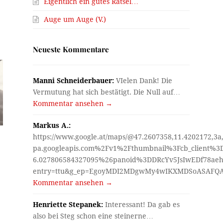
Eigentlich ein gutes Rätsel…
Auge um Auge (V.)
Neueste Kommentare
Manni Schneiderbauer:
VIelen Dank! Die
Vermutung hat sich bestätigt. Die Null auf…
Kommentar ansehen →
Markus A.:
https://www.google.at/maps/@47.2607358,11.4202172,3a
pa.googleapis.com%2Fv1%2Fthumbnail%3Fcb_client%
6.027806584327095%26panoid%3DDRcYv5JsIwEDf78aeh
entry=ttu&g_ep=EgoyMDI2MDgwMy4wIKXMDSoASAF
Kommentar ansehen →
Henriette Stepanek:
Interessant! Da gab es
also bei Steg schon eine steinerne…