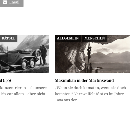
Email
RÄTSEL
ALLGEMEIN
MENSCHEN
 (150)
Maximilian in der Martinswand
 konzentrieren sich unsere
„Wenn sie doch kematen, wenn sie doch
ich vor allem – aber nicht
kematen!“ Verzweifelt tönt es im Jahre
1484 aus der…