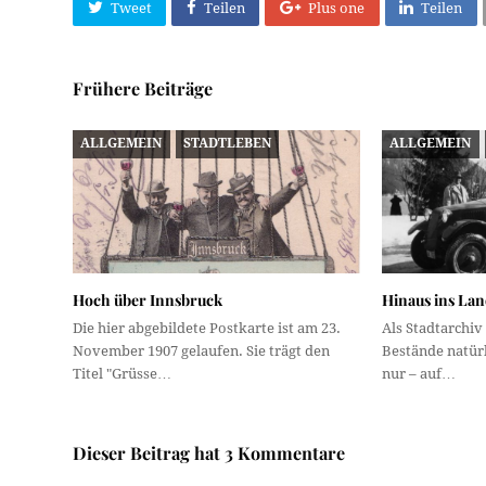
Tweet
Teilen
Plus one
Teilen
Frühere Beiträge
ALLGEMEIN
STADTLEBEN
ALLGEMEIN
Hoch über Innsbruck
Hinaus ins Land
Die hier abgebildete Postkarte ist am 23.
Als Stadtarchiv
November 1907 gelaufen. Sie trägt den
Bestände natürl
Titel "Grüsse…
nur – auf…
Dieser Beitrag hat 3 Kommentare