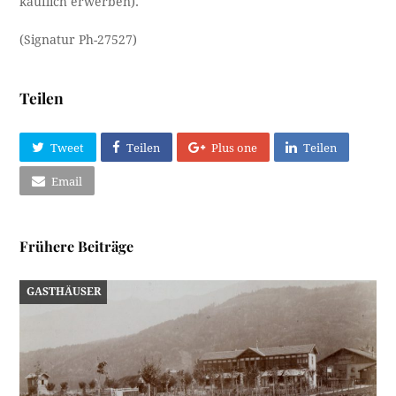
käuflich erwerben).
(Signatur Ph-27527)
Teilen
Tweet
Teilen
Plus one
Teilen
Email
Frühere Beiträge
GASTHÄUSER