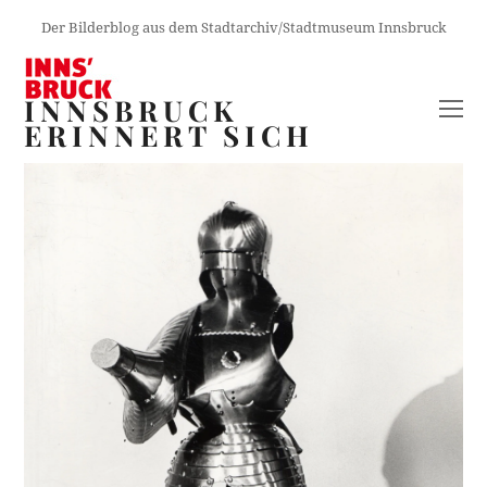
Der Bilderblog aus dem Stadtarchiv/Stadtmuseum Innsbruck
INNSBRUCK
O
ERINNERT SICH
M
M