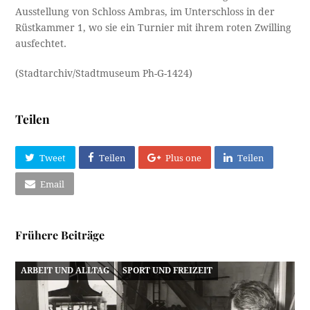
Ausstellung von Schloss Ambras, im Unterschloss in der
Rüstkammer 1, wo sie ein Turnier mit ihrem roten Zwilling
ausfechtet.
(Stadtarchiv/Stadtmuseum Ph-G-1424)
Teilen
Tweet
Teilen
Plus one
Teilen
Email
Frühere Beiträge
ARBEIT UND ALLTAG
SPORT UND FREIZEIT