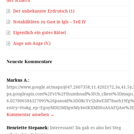
des Schlern
Der unbekannte Erdrutsch (1)
Notabilitäten zu Gast in Igls – Teil IV
Eigentlich ein gutes Rätsel…
Auge um Auge (V.)
Neueste Kommentare
Markus A.:
https://www.google.at/maps/@47.2607358,11.4202172,3a,41.5y
pa.googleapis.com%2Fv1%2Fthumbnail%3Fcb_client%3Dmap
6.027806584327095%26panoid%3DDRcYv5JsIwEDf78aeh19Fg%
entry=ttu&g_ep=EgoyMDI2MDgwMy4wIKXMDSoASAFQAw%3
Kommentar ansehen →
Henriette Stepanek:
Interessant! Da gab es also bei Steg