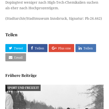
Dopingtest weniger nach High-Tech-Chemikalien suchen
als eher nach Hochprozentigem.
(Stadtarchiv/Stadtmuseum Innsbruck, Signatur: Ph-26.662)
Teilen
Tweet
Teilen
Plus one
Teilen
Email
Frühere Beiträge
SPORT UND FREIZEIT