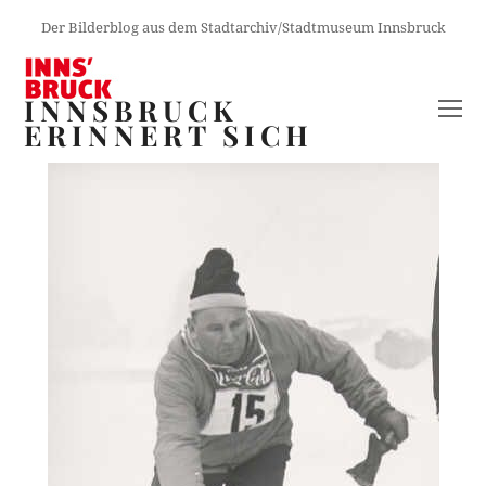
Der Bilderblog aus dem Stadtarchiv/Stadtmuseum Innsbruck
INNSBRUCK
O
ERINNERT SICH
M
M