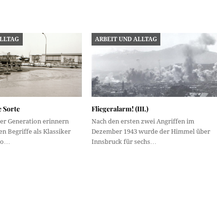
ALLTAG
ARBEIT UND ALLTAG
e Sorte
Fliegeralarm! (III.)
r Generation erinnern
Nach den ersten zwei Angriffen im
en Begriffe als Klassiker
Dezember 1943 wurde der Himmel über
 so…
Innsbruck für sechs…