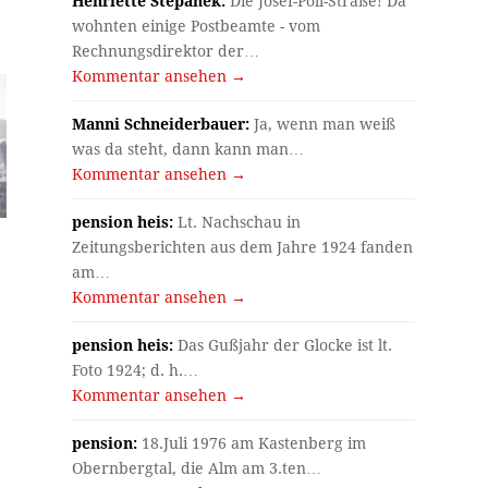
Henriette Stepanek:
Die Josef-Pöll-Straße! Da
wohnten einige Postbeamte - vom
Rechnungsdirektor der…
Kommentar ansehen →
Manni Schneiderbauer:
Ja, wenn man weiß
was da steht, dann kann man…
Kommentar ansehen →
pension heis:
Lt. Nachschau in
Zeitungsberichten aus dem Jahre 1924 fanden
am…
Kommentar ansehen →
pension heis:
Das Gußjahr der Glocke ist lt.
Foto 1924; d. h.…
Kommentar ansehen →
pension:
18.Juli 1976 am Kastenberg im
Obernbergtal, die Alm am 3.ten…