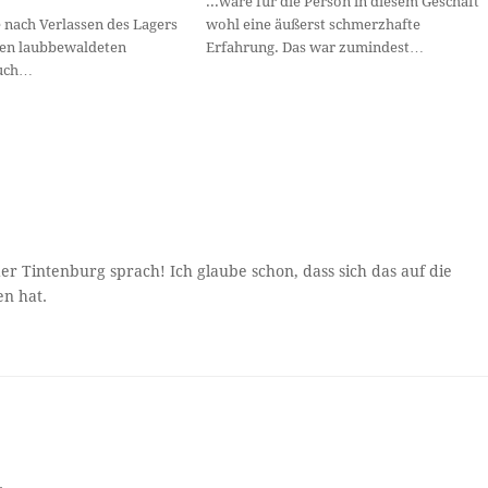
...wäre für die Person in diesem Geschäft
 nach Verlassen des Lagers
wohl eine äußerst schmerzhafte
en laubbewaldeten
Erfahrung. Das war zumindest…
auch…
 Tintenburg sprach! Ich glaube schon, dass sich das auf die
en hat.
.