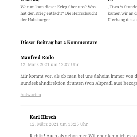
Warum kam dieser Krieg über uns? Was
„Etwa ½ Stunde
hat den Krieg entfacht? Die Herrschsucht
kamen wir an d
der Habsburger…
Uferhang des 
Dieser Beitrag hat 2 Kommentare
Manfred Roilo
12. März 2021 um 12:07 Uhr
Mir kommt vor, als ob man bei uns daheim immer von der
Bundesbahndirektion drunten (von Altpradl aus) bezog
Antworten
Karl Hirsch
12. März 2021 um 13:25 Uhr
Richtig! Auch als geborener Wiltener kenn ich es so