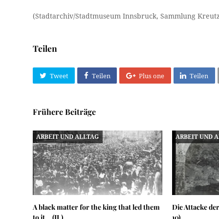
(Stadtarchiv/Stadtmuseum Innsbruck, Sammlung Kreutz
Teilen
Tweet
Teilen
Plus one
Teilen
Frühere Beiträge
ARBEIT UND ALLTAG
ARBEIT UND 
A black matter for the king that led them
Die Attacke de
to it… (II.)
10)