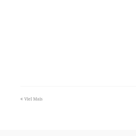
previous
Viel Mais
post: