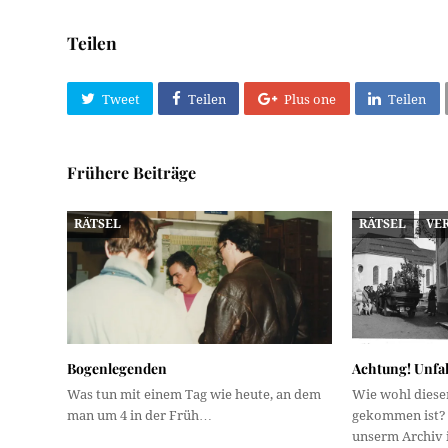
Teilen
Tweet
Teilen
Plus one
Teilen
Frühere Beiträge
RÄTSEL
RÄTSEL
VE
Bogenlegenden
Achtung! Unfal
Was tun mit einem Tag wie heute, an dem
Wie wohl diese
man um 4 in der Früh…
gekommen ist? E
unserm Archiv 