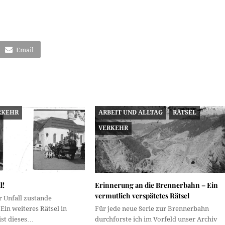
Email
RKEHR
ARBEIT UND ALLTAG
RÄTSEL
VERKEHR
l!
Erinnerung an die Brennerbahn – Ein
vermutlich verspätetes Rätsel
r Unfall zustande
in weiteres Rätsel in
Für jede neue Serie zur Brennerbahn
ist dieses…
durchforste ich im Vorfeld unser Archiv