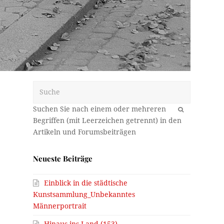
Suche
OK
Neueste Beiträge
Einblick in die städtische
Kunstsammlung_Unbekanntes
Männerportrait
Hinaus ins Land (153)