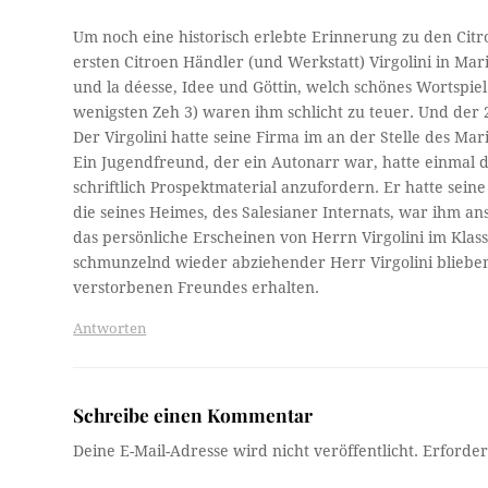
Um noch eine historisch erlebte Erinnerung zu den Cit
ersten Citroen Händler (und Werkstatt) Virgolini in Mari
und la déesse, Idee und Göttin, welch schönes Wortspie
wenigsten Zeh 3) waren ihm schlicht zu teuer. Und der 
Der Virgolini hatte seine Firma im an der Stelle des Mar
Ein Jugendfreund, der ein Autonarr war, hatte einmal die
schriftlich Prospektmaterial anzufordern. Er hatte sei
die seines Heimes, des Salesianer Internats, war ihm a
das persönliche Erscheinen von Herrn Virgolini im Klas
schmunzelnd wieder abziehender Herr Virgolini blieben
verstorbenen Freundes erhalten.
Antworten
Schreibe einen Kommentar
Deine E-Mail-Adresse wird nicht veröffentlicht.
Erforder