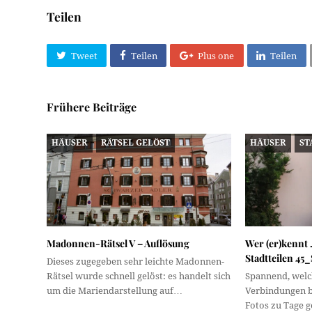
Teilen
Tweet
Teilen
Plus one
Teilen
Frühere Beiträge
HÄUSER
RÄTSEL GELÖST
HÄUSER
ST
Madonnen-Rätsel V – Auflösung
Wer (er)kennt 
Stadtteilen 45
Dieses zugegeben sehr leichte Madonnen-
Rätsel wurde schnell gelöst: es handelt sich
Spannend, wel
um die Mariendarstellung auf…
Verbindungen b
Fotos zu Tage 