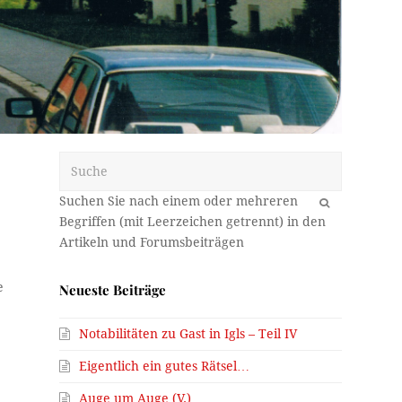
Suche
OK
e
Neueste Beiträge
Notabilitäten zu Gast in Igls – Teil IV
Eigentlich ein gutes Rätsel…
,
Auge um Auge (V.)