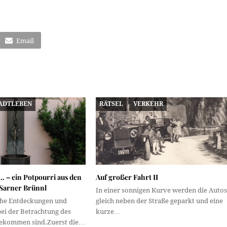
Email
ADTLEBEN
RÄTSEL
VERKEHR
… – ein Potpourri aus den
Auf großer Fahrt II
_Sarner Brünnl
In einer sonnigen Kurve werden die Autos
che Entdeckungen und
gleich neben der Straße geparkt und eine
ei der Betrachtung des
kurze…
gekommen sind.Zuerst die…