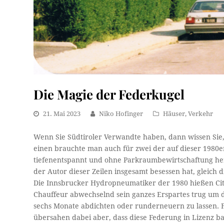
Die Magie der Federkugel
21. Mai 2023
Niko Hofinger
Häuser
,
Verkehr
Wenn Sie Südtiroler Verwandte haben, dann wissen Sie, 
einen brauchte man auch für zwei der auf dieser 1980er
tiefenentspannt und ohne Parkraumbewirtschaftung heru
der Autor dieser Zeilen insgesamt besessen hat, gleich d
Die Innsbrucker Hydropneumatiker der 1980 hießen Ci
Chauffeur abwechselnd sein ganzes Erspartes trug um d
sechs Monate abdichten oder runderneuern zu lassen. F
übersahen dabei aber, dass diese Federung in Lizenz ba