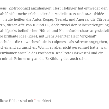
roens [Zit-tröööhnz] anzuhängen: Herr Hofinger hat entweder den
ahilf nicht mehr erlebt, oder die Modelle ID19 und DS21 (l’idée
l – heute heißen die Autos Koqaq, Teerotz und Anorak, die Citroen
2CV, dieser Affe von ID und DS, doch zuviel der Selbstverleugnung
iahilfparks befindlichen Hüttel- und Kleinhäuslerchaos angesiedelt
 brillante Idee (idée), mit „Sehr geehrter Herr Virgolini!“
ne Schule – die Gewerbeschule in Fulpmes – als Adresse angegeben,
nscheinend zu unsicher. Womit er aber nicht gerechnet hatte, war
senzimmer anstelle des Postboten. Knallrote Ohrwaschl und ein
 mir als Erinnerung an die Erzählung des auch schon
liche Felder sind mit
*
markiert