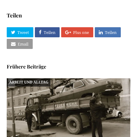
Teilen
Tweet
Teilen
Plus one
Teilen
Email
Frühere Beiträge
ARBEIT UND ALLTAG