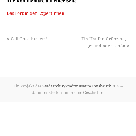
Alle Kommentare auf einer Seite
Das Forum der ExpertInnen
previous
next
Call Ghostbusters!
Ein Haufen Grünzeug –
post:
post:
gesund oder schön
Ein Projekt des
Stadtarchiv/Stadtmuseum Innsbruck
2026 -
dahinter steckt immer eine Geschichte.