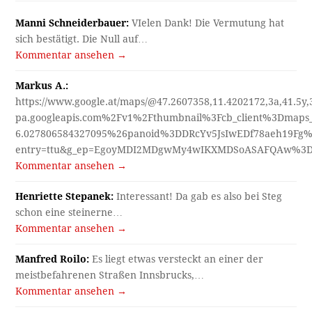
Manni Schneiderbauer:
VIelen Dank! Die Vermutung hat
sich bestätigt. Die Null auf…
Kommentar ansehen →
Markus A.:
https://www.google.at/maps/@47.2607358,11.4202172,3a,41.5y
pa.googleapis.com%2Fv1%2Fthumbnail%3Fcb_client%3Dmap
6.027806584327095%26panoid%3DDRcYv5JsIwEDf78aeh19Fg%
entry=ttu&g_ep=EgoyMDI2MDgwMy4wIKXMDSoASAFQAw%3
Kommentar ansehen →
Henriette Stepanek:
Interessant! Da gab es also bei Steg
schon eine steinerne…
Kommentar ansehen →
Manfred Roilo:
Es liegt etwas versteckt an einer der
meistbefahrenen Straßen Innsbrucks,…
Kommentar ansehen →