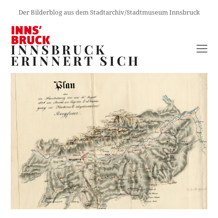
Der Bilderblog aus dem Stadtarchiv/Stadtmuseum Innsbruck
INNSBRUCK
O
ERINNERT SICH
M
M