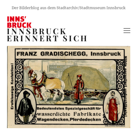
Der Bilderblog aus dem Stadtarchiv/Stadtmuseum Innsbruck
INNSBRUCK
O
ERINNERT SICH
M
M