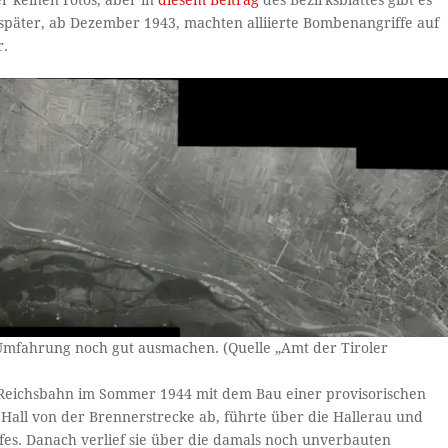
r keinen Fotos, aber in
diesem Beitrag
des Bezirksblattes gibt es
später, ab Dezember 1943, machten alliierte Bombenangriffe auf
r.
Umfahrung noch gut ausmachen. (Quelle „Amt der Tiroler
ie Reichsbahn im Sommer 1944 mit dem Bau einer provisorischen
Hall von der Brennerstrecke ab, führte über die Hallerau und
es. Danach verlief sie über die damals noch unverbauten