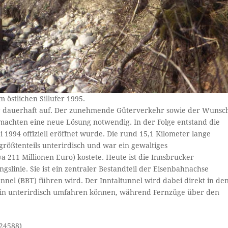
stlichen Sillufer 1995.
ung dauerhaft auf. Der zunehmende Güterverkehr sowie der Wunsc
machten eine neue Lösung notwendig. In der Folge entstand die
994 offiziell eröffnet wurde. Die rund 15,1 Kilometer lange
 größtenteils unterirdisch und war ein gewaltiges
wa 211 Millionen Euro) kostete. Heute ist die Innsbrucker
slinie. Sie ist ein zentraler Bestandteil der Eisenbahnachse
nnel (BBT) führen wird. Der Inntaltunnel wird dabei direkt in de
in unterirdisch umfahren können, während Fernzüge über den
-24588)