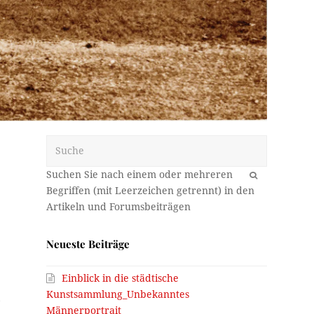
Suche
OK
Neueste Beiträge
Einblick in die städtische
Kunstsammlung_Unbekanntes
l
Männerportrait