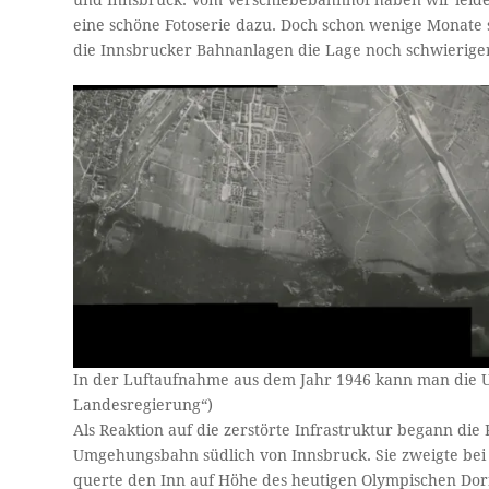
und Innsbruck. Vom Verschiebebahnhof haben wir leide
eine schöne Fotoserie dazu. Doch schon wenige Monate 
die Innsbrucker Bahnanlagen die Lage noch schwierige
In der Luftaufnahme aus dem Jahr 1946 kann man die 
Landesregierung“)
Als Reaktion auf die zerstörte Infrastruktur begann d
Umgehungsbahn südlich von Innsbruck. Sie zweigte bei 
querte den Inn auf Höhe des heutigen Olympischen Dorf