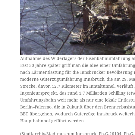
Aufnahme des Widerlagers der Eisenbahnumfahrung am ö
Fast 50 Jahre später griff man die Idee einer Umfahr
nach Lärmentlastung für die Innsbrucker Bevölkerung 
moderne Güterzugumfahrung Innsbruck, die am 29. Mai 1
Strecke, davon 12,7 Kilometer im Inntaltunnel, verläuft
Ingenieursprojekt, das rund 1,7 Milliarden Schilling (et
Umfahrungsbahn weit mehr als nur eine lokale Entlastung
Berlin–Palermo, die in Zukunft über den Brennerbasistu
BBT übergehen, wodurch Güterzüge Innsbruck weiterh
Hauptbahnhof geführt werden.
(Stadtarchiv/Stadtmuseum Innsbruck, Ph-G-26104, Ph-G