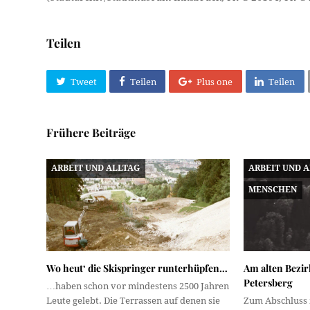
Teilen
Tweet
Teilen
Plus one
Teilen
Frühere Beiträge
ARBEIT UND ALLTAG
ARBEIT UND 
MENSCHEN
Wo heut‘ die Skispringer runterhüpfen…
Am alten Bezirk
Petersberg
…haben schon vor mindestens 2500 Jahren
Leute gelebt. Die Terrassen auf denen sie
Zum Abschluss 