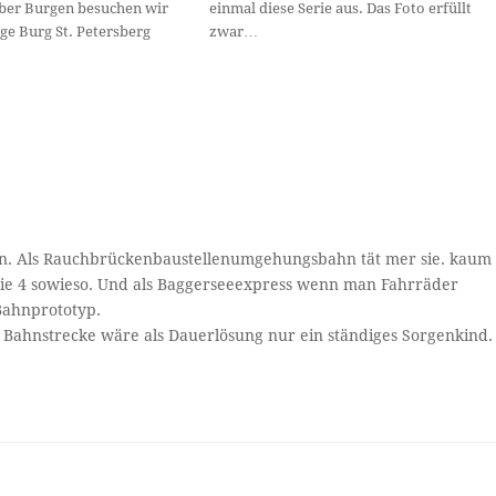
über Burgen besuchen wir
einmal diese Serie aus. Das Foto erfüllt
ge Burg St. Petersberg
zwar…
nen. Als Rauchbrückenbaustellenumgehungsbahn tät mer sie. kaum
inie 4 sowieso. Und als Baggerseeexpress wenn man Fahrräder
Bahnprototyp.
e Bahnstrecke wäre als Dauerlösung nur ein ständiges Sorgenkind.