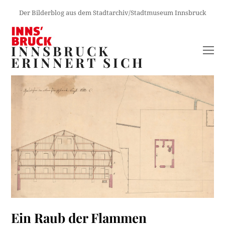
Der Bilderblog aus dem Stadtarchiv/Stadtmuseum Innsbruck
INNSBRUCK
O
ERINNERT SICH
M
M
Ein Raub der Flammen