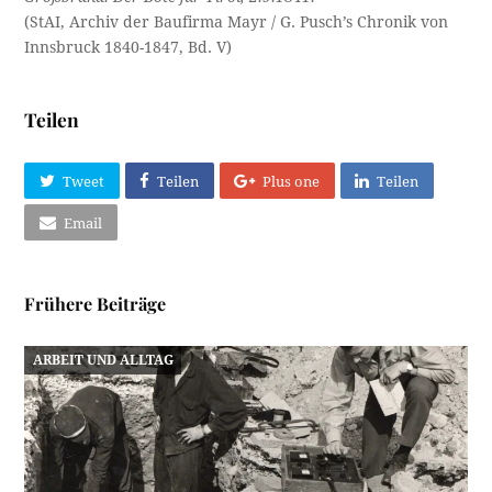
(StAI, Archiv der Baufirma Mayr / G. Pusch’s Chronik von
Innsbruck 1840-1847, Bd. V)
Teilen
Tweet
Teilen
Plus one
Teilen
Email
Frühere Beiträge
ARBEIT UND ALLTAG