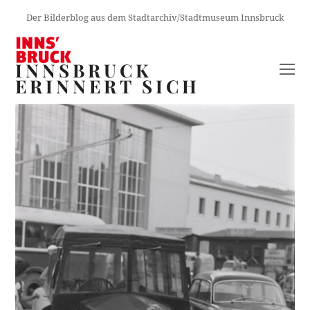
Der Bilderblog aus dem Stadtarchiv/Stadtmuseum Innsbruck
INNSBRUCK
O
ERINNERT SICH
M
M