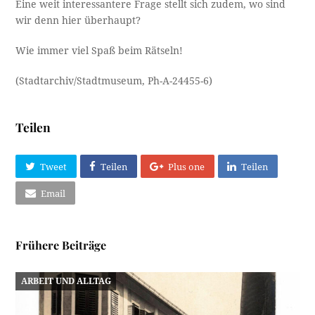
Eine weit interessantere Frage stellt sich zudem, wo sind
wir denn hier überhaupt?
Wie immer viel Spaß beim Rätseln!
(Stadtarchiv/Stadtmuseum, Ph-A-24455-6)
Teilen
Tweet
Teilen
Plus one
Teilen
Email
Frühere Beiträge
ARBEIT UND ALLTAG