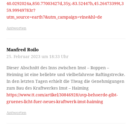
40.0292024a,850.77003427d,35y,-83.52447h,45.26473399t,3
59.99949783r?
utm_source=earth7&utm_campaign=vine&hl=de
Antworten
Manfred Roilo
25. Februar 2023 um 18:33 Uhr
Dieser Abschnitt des Inns zwischen Imst – Roppen –
Heiming ist eine beliebte und vielbefahrene Raftingstrecke.
In den letzten Tagen erhielt die Tiwag die Genehmigungen
zum Bau des Kraftwerkes Imst – Haiming
https://www.tt.com/artikel/30846928/uvp-behoerde-gibt-
gruenes-licht-fuer-neues-kraftwerk-imst-haiming
Antworten