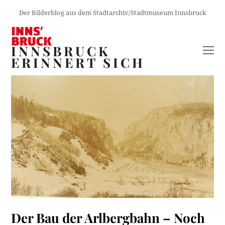
Der Bilderblog aus dem Stadtarchiv/Stadtmuseum Innsbruck
INNSBRUCK
O
ERINNERT SICH
M
M
Der Bau der Arlbergbahn – Noch