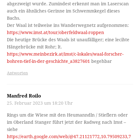
abgezweigt wurde. Zumindest erkennt man im Laserscan
auch ein ähnliches Gerinne im Schwemmkegel dieses
Bachs.
Der Waal ist teilweise ins Wanderwegnetz aufgenommen:
https://www.imst.at/tour/oberfeldwaal-roppen
Die heutige Brücke des Waals ist unaufälliger; eine lecihte
Hängebrücke mit Rohr; lt.
https://www.meinbezirk.at/imst/c-lokales/waal-forscher-
bohren-tief-in-der-geschichte_a3827601
begehbar
Antworten
Manfred Roilo
25. Februar 2023 um 18:20 Uhr
Rings um die Wiese mit den Heumanndln / Stieflern oder
im Oberland Stanger führt jetzt der Radweg nach Imst –
siehe
https://earth.google.com/web/@47.21121772,10.79509233,7