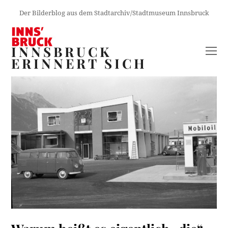
Der Bilderblog aus dem Stadtarchiv/Stadtmuseum Innsbruck
INNSBRUCK
O
ERINNERT SICH
M
M