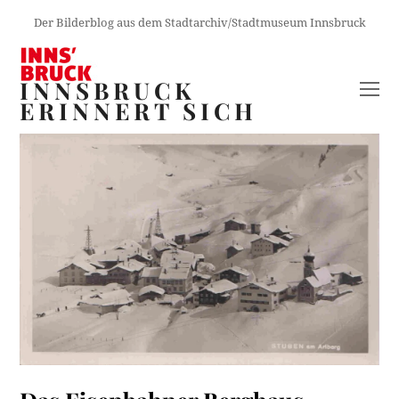
Der Bilderblog aus dem Stadtarchiv/Stadtmuseum Innsbruck
INNSBRUCK
O
ERINNERT SICH
M
M