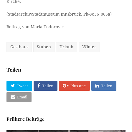
Kirche.
(Stadtarchiv/Stadtmuseum Innsbruck, Ph-So36_065a)
Beitrag von Maria Todorovic
Gasthaus
Stuben
Urlaub
Winter
Teilen
Tweet
Teilen
Plus one
Teilen
Email
Frühere Beiträge