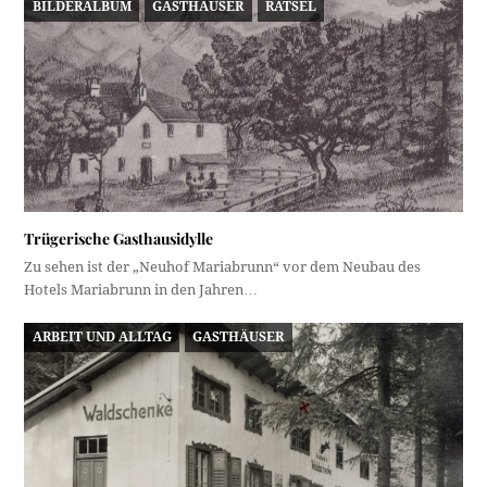
BILDERALBUM
GASTHÄUSER
RÄTSEL
Trügerische Gasthausidylle
Zu sehen ist der „Neuhof Mariabrunn“ vor dem Neubau des
Hotels Mariabrunn in den Jahren…
ARBEIT UND ALLTAG
GASTHÄUSER