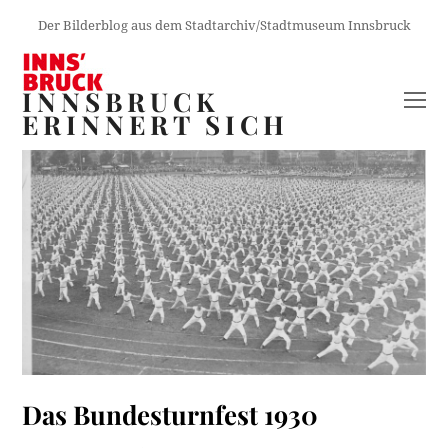
Der Bilderblog aus dem Stadtarchiv/Stadtmuseum Innsbruck
INNSBRUCK
O
ERINNERT SICH
M
M
Das Bundesturnfest 1930