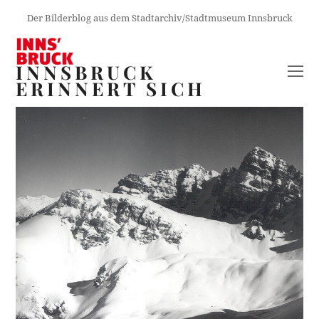
Der Bilderblog aus dem Stadtarchiv/Stadtmuseum Innsbruck
INNSBRUCK
O
ERINNERT SICH
M
M