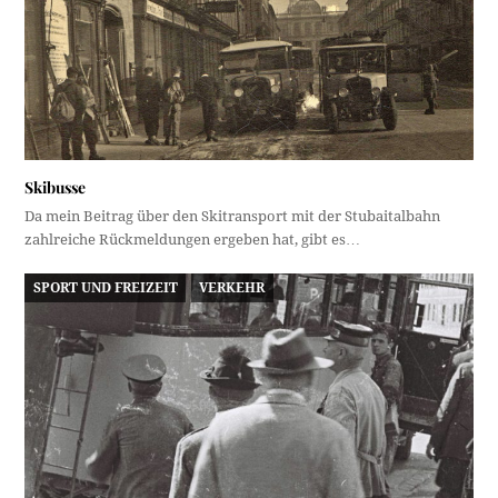
Skibusse
Da mein Beitrag über den Skitransport mit der Stubaitalbahn
zahlreiche Rückmeldungen ergeben hat, gibt es…
SPORT UND FREIZEIT
VERKEHR