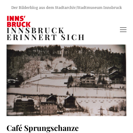
Der Bilderblog aus dem Stadtarchiv/Stadtmuseum Innsbruck
INNSBRUCK
O
ERINNERT SICH
M
M
Café Sprungschanze