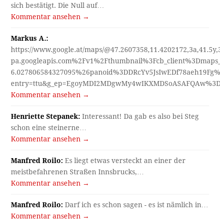
sich bestätigt. Die Null auf…
Kommentar ansehen →
Markus A.:
https://www.google.at/maps/@47.2607358,11.4202172,3a,41.5y
pa.googleapis.com%2Fv1%2Fthumbnail%3Fcb_client%3Dmap
6.027806584327095%26panoid%3DDRcYv5JsIwEDf78aeh19Fg%
entry=ttu&g_ep=EgoyMDI2MDgwMy4wIKXMDSoASAFQAw%3
Kommentar ansehen →
Henriette Stepanek:
Interessant! Da gab es also bei Steg
schon eine steinerne…
Kommentar ansehen →
Manfred Roilo:
Es liegt etwas versteckt an einer der
meistbefahrenen Straßen Innsbrucks,…
Kommentar ansehen →
Manfred Roilo:
Darf ich es schon sagen - es ist nämlich in…
Kommentar ansehen →