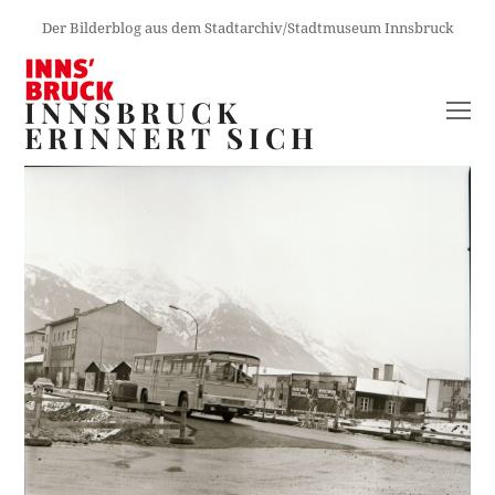
Der Bilderblog aus dem Stadtarchiv/Stadtmuseum Innsbruck
INNSBRUCK
O
ERINNERT SICH
M
M