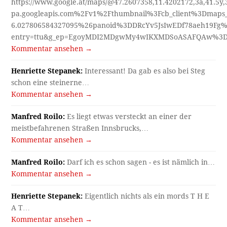
https://www.google.at/maps/@47.2607358,11.4202172,3a,41.5y
pa.googleapis.com%2Fv1%2Fthumbnail%3Fcb_client%3Dmap
6.027806584327095%26panoid%3DDRcYv5JsIwEDf78aeh19Fg%
entry=ttu&g_ep=EgoyMDI2MDgwMy4wIKXMDSoASAFQAw%3
Kommentar ansehen →
Henriette Stepanek:
Interessant! Da gab es also bei Steg
schon eine steinerne…
Kommentar ansehen →
Manfred Roilo:
Es liegt etwas versteckt an einer der
meistbefahrenen Straßen Innsbrucks,…
Kommentar ansehen →
Manfred Roilo:
Darf ich es schon sagen - es ist nämlich in…
Kommentar ansehen →
Henriette Stepanek:
Eigentlich nichts als ein mords T H E
A T…
Kommentar ansehen →