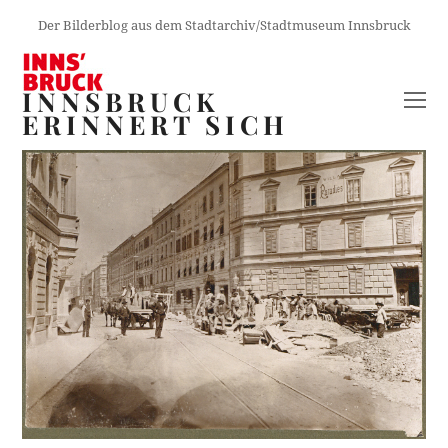
Der Bilderblog aus dem Stadtarchiv/Stadtmuseum Innsbruck
INNSBRUCK
O
ERINNERT SICH
M
M