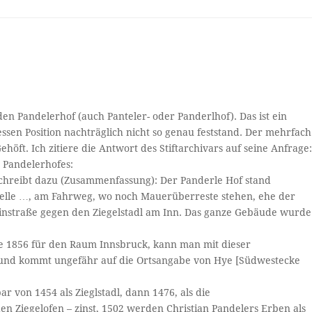
en Pandelerhof (auch Panteler- oder Panderlhof). Das ist ein
sen Position nachträglich nicht so genau feststand. Der mehrfach
Gehöft. Ich zitiere die Antwort des Stiftarchivars auf seine Anfrage
s Pandelerhofes:
 schreibt dazu (Zusammenfassung): Der Panderle Hof stand
apelle …, am Fahrweg, wo noch Mauerüberreste stehen, ehe der
instraße gegen den Ziegelstadl am Inn. Das ganze Gebäude wurde
pe 1856 für den Raum Innsbruck, kann man mit dieser
ren und kommt ungefähr auf die Ortsangabe von Hye [Südwestecke
 von 1454 als Zieglstadl, dann 1476, als die
n Ziegelofen – zinst, 1502 werden Christian Pandelers Erben als