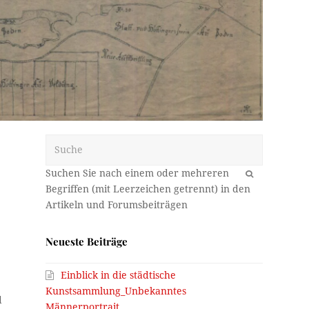
Suche
OK
Neueste Beiträge
Einblick in die städtische
Kunstsammlung_Unbekanntes
d
Männerportrait