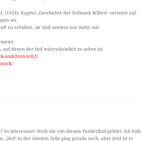
il 1, (1924), Kapitel „Geschichte der Hofmark Wilten“ verweist auf
agen sei.
nft zu erhalten. sie sind sowieso nur mehr auf
gemeint
, auf denen der Hof wahrscheinlich zu sehen ist:
-ansichten-teil-2/
pruck/
 So interessant! Noch nie von diesem Panderlhof gehört. Ich hab
 „Hof“ in der zweiten Zeile ging gerade noch, aber jetzt ist es