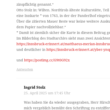
zinspflichtig genannt.“
Otto Stolz in: Wilten. Nordtirols älteste Kulturstätte, Te
eine Innkarte * von 1763, in der der Panderlhof eingetr
Über die zitierten Mauer Reste war keine weitere Ausku
dem Papier nachvollziehbar.“
* Damit ist ziemlich sicher die Karte in diesem Beitrag 
Im Bilderblog des Stadtarchivs sieht man zwei Ansichten
https://innsbruck-erinnert.at/matthaeus-merian-innsbruck
und deutlicher in
https://innsbruck-erinnert.at/yber-yns
und
https://postimg.cc/G9t0G92x
Antworten
Ingrid Stolz
25. April 2025 um 17:45 Uhr
Was haben Sie da wieder ausgegraben, Herr Hirsch?
mich vergeblich bemüht den Schriftzug zu entziffern.