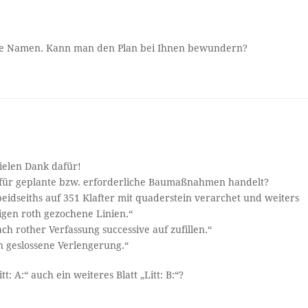
andere Namen. Kann man den Plan bei Ihnen bewundern?
vielen Dank dafür!
te für geplante bzw. erforderliche Baumaßnahmen handelt?
beidseiths auf 351 Klafter mit quaderstein verarchet und weiters
igen roth gezochene Linien.“
h rother Verfassung successive auf zufillen.“
an geslossene Verlengerung.“
: A:“ auch ein weiteres Blatt „Litt: B:“?