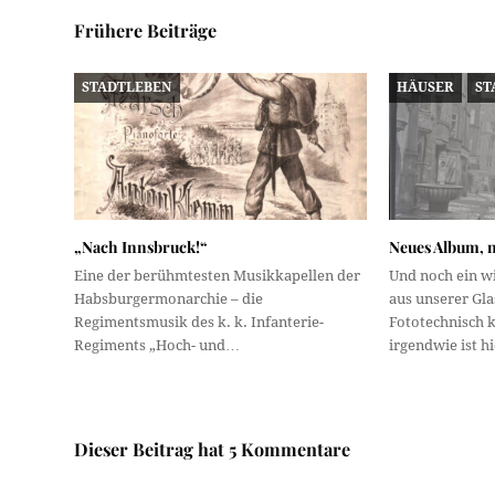
Frühere Beiträge
STADTLEBEN
HÄUSER
ST
„Nach Innsbruck!“
Neues Album, n
Eine der berühmtesten Musikkapellen der
Und noch ein w
Habsburgermonarchie – die
aus unserer Gl
Regimentsmusik des k. k. Infanterie-
Fototechnisch k
Regiments „Hoch- und…
irgendwie ist h
Dieser Beitrag hat 5 Kommentare