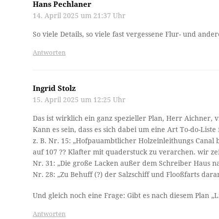
Hans Pechlaner
14. April 2025 um 21:37 Uhr
So viele Details, so viele fast vergessene Flur- und 
Antworten
Ingrid Stolz
15. April 2025 um 12:25 Uhr
Das ist wirklich ein ganz spezieller Plan, Herr Aichner, 
Kann es sein, dass es sich dabei um eine Art To-do-Lis
z. B. Nr. 15: „Hofpauambtlicher Holzeinleithungs Canal 
auf 107 ?? Klafter mit quaderstuck zu verarchen. wir ze
Nr. 31: „Die große Lacken außer dem Schreiber Haus nac
Nr. 28: „Zu Behuff (?) der Salzschiff und Flooßfarts dar
Und gleich noch eine Frage: Gibt es nach diesem Plan „Litt
Antworten