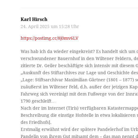
Karl Hirsch
24. April 2025 um 15:28 Uhr
https://postimg.cc/8j0mv6LV
Was hab ich da wieder eingekreist? Es handelt sich um d
verschwundener Bauernhof in den Wiltener Feldern, des
zitierte Dr. Geiler beschäftigte sich intensiv mit diesem 
„Auskunft des Stiftarchives zur Lage und Geschichte de
„Lage: Stiftsarchivar Maximilian Gärtner (1801 – 1877)
zuäußerst im Wiltener Feld, d.h. außer der jetzigen K
Fahrweg sich vereinigt mit dem Fußwege von der Innra
1790 geschleift…
Nach der im Internet (Tiris) verfügbaren Katastermap
Beschreibung die einstige Hofstelle in etwa lokalisie
des Friedhofs].
Erstmalig erwähnt wird der spätere Pandelerhof im Urbar
Pandelin von ihrem Gut mitsamt dem – das man nennt de