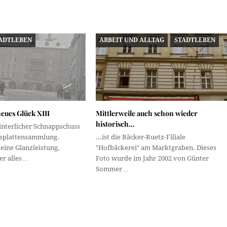
ADTLEBEN
ARBEIT UND ALLTAG
STADTLEBEN
eues Glück XIII
Mittlerweile auch schon wieder
historisch…
interlicher Schnappschuss
asplattensammlung.
...ist die Bäcker-Ruetz-Filiale
eine Glanzleistung,
"Hofbäckerei" am Marktgraben. Dieses
ier alles…
Foto wurde im Jahr 2002 von Günter
Sommer…