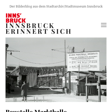
Der Bilderblog aus dem Stadtarchiv/Stadtmuseum Innsbruck
INNSBRUCK
O
ERINNERT SICH
M
M
Baustelle Markthalle