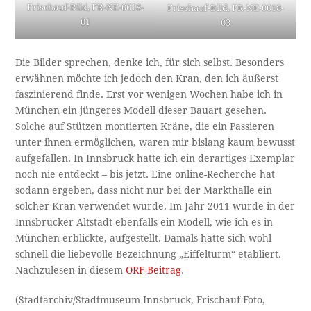
Frischauf-Bild, FR-NE-0018-
Frischauf-Bild, FR-NE-0018-
01
03
Die Bilder sprechen, denke ich, für sich selbst. Besonders
erwähnen möchte ich jedoch den Kran, den ich äußerst
faszinierend finde. Erst vor wenigen Wochen habe ich in
München ein jüngeres Modell dieser Bauart gesehen.
Solche auf Stützen montierten Kräne, die ein Passieren
unter ihnen ermöglichen, waren mir bislang kaum bewusst
aufgefallen. In Innsbruck hatte ich ein derartiges Exemplar
noch nie entdeckt – bis jetzt. Eine online-Recherche hat
sodann ergeben, dass nicht nur bei der Markthalle ein
solcher Kran verwendet wurde. Im Jahr 2011 wurde in der
Innsbrucker Altstadt ebenfalls ein Modell, wie ich es in
München erblickte, aufgestellt. Damals hatte sich wohl
schnell die liebevolle Bezeichnung „Eiffelturm“ etabliert.
Nachzulesen in diesem
ORF-Beitrag
.
(Stadtarchiv/Stadtmuseum Innsbruck, Frischauf-Foto,