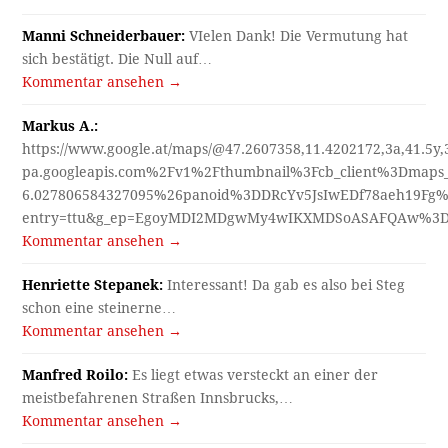
Manni Schneiderbauer:
VIelen Dank! Die Vermutung hat
sich bestätigt. Die Null auf…
Kommentar ansehen →
Markus A.:
https://www.google.at/maps/@47.2607358,11.4202172,3a,41.5y
pa.googleapis.com%2Fv1%2Fthumbnail%3Fcb_client%3Dmap
6.027806584327095%26panoid%3DDRcYv5JsIwEDf78aeh19Fg%
entry=ttu&g_ep=EgoyMDI2MDgwMy4wIKXMDSoASAFQAw%3
Kommentar ansehen →
Henriette Stepanek:
Interessant! Da gab es also bei Steg
schon eine steinerne…
Kommentar ansehen →
Manfred Roilo:
Es liegt etwas versteckt an einer der
meistbefahrenen Straßen Innsbrucks,…
Kommentar ansehen →