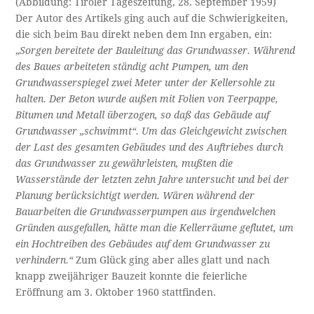
(Abbildung: Tiroler Tageszeitung, 28. September 1959)
Der Autor des Artikels ging auch auf die Schwierigkeiten,
die sich beim Bau direkt neben dem Inn ergaben, ein:
„
Sorgen bereitete der Bauleitung das Grundwasser. Während
des Baues arbeiteten
ständig acht Pumpen, um den
Grundwasserspiegel zwei Meter unter der Kellersohle zu
halten. Der Beton wurde außen mit Folien von Teerpappe,
Bitumen und Metall überzogen, so daß das Gebäude auf
Grundwasser „schwimmt“. Um das Gleichgewicht
zwischen
der Last des gesamten Gebäudes und des Auftriebes durch
das Grundwasser zu gewährleisten, mußten die
Wasserstände der letzten zehn Jahre untersucht und bei der
Planung berücksichtigt werden. Wären während der
Bauarbeiten die Grundwasserpumpen aus irgendwelchen
Gründen ausgefallen, hätte man die Kellerräume geflutet, um
ein Hochtreiben des Gebäudes auf dem Grundwasser zu
verhindern.“
Zum Glück ging aber alles glatt und nach
knapp zweijähriger Bauzeit konnte die feierliche
Eröffnung am 3. Oktober 1960 stattfinden.