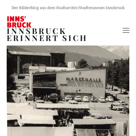
Der Bilderblog aus dem Stadtarchiv/Stadtmuseum Innsbruck
INNSBRUCK
O
ERINNERT SICH
M
M