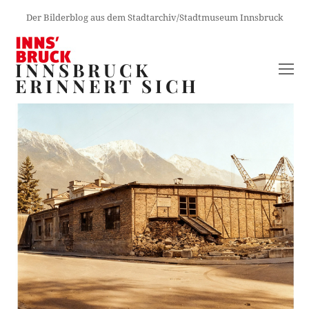
Der Bilderblog aus dem Stadtarchiv/Stadtmuseum Innsbruck
INNSBRUCK
O
ERINNERT SICH
M
M