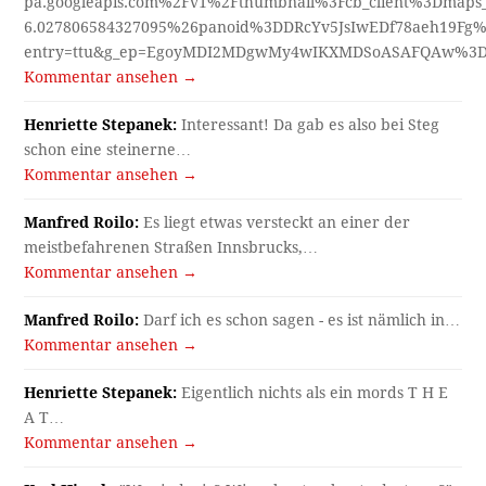
pa.googleapis.com%2Fv1%2Fthumbnail%3Fcb_client%3Dmap
6.027806584327095%26panoid%3DDRcYv5JsIwEDf78aeh19Fg%
entry=ttu&g_ep=EgoyMDI2MDgwMy4wIKXMDSoASAFQAw%3
Kommentar ansehen →
Henriette Stepanek:
Interessant! Da gab es also bei Steg
schon eine steinerne…
Kommentar ansehen →
Manfred Roilo:
Es liegt etwas versteckt an einer der
meistbefahrenen Straßen Innsbrucks,…
Kommentar ansehen →
Manfred Roilo:
Darf ich es schon sagen - es ist nämlich in…
Kommentar ansehen →
Henriette Stepanek:
Eigentlich nichts als ein mords T H E
A T…
Kommentar ansehen →