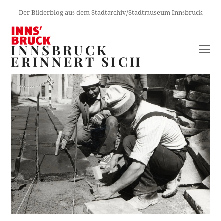
Der Bilderblog aus dem Stadtarchiv/Stadtmuseum Innsbruck
INNSBRUCK
O
ERINNERT SICH
M
M