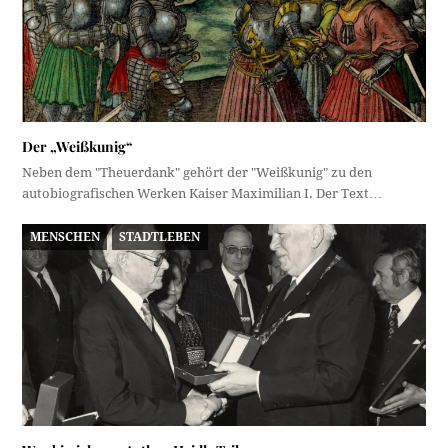
Der „Weißkunig“
Neben dem "Theuerdank" gehört der "Weißkunig" zu den
autobiografischen Werken Kaiser Maximilian I. Der Text…
MENSCHEN
STADTLEBEN