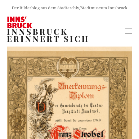
Der Bilderblog aus dem Stadtarchiv/Stadtmuseum Innsbruck
INNSBRUCK
O
ERINNERT SICH
M
M