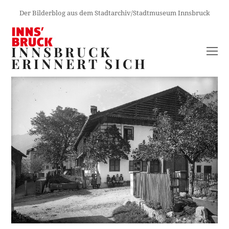
Der Bilderblog aus dem Stadtarchiv/Stadtmuseum Innsbruck
INNSBRUCK
O
ERINNERT SICH
M
M