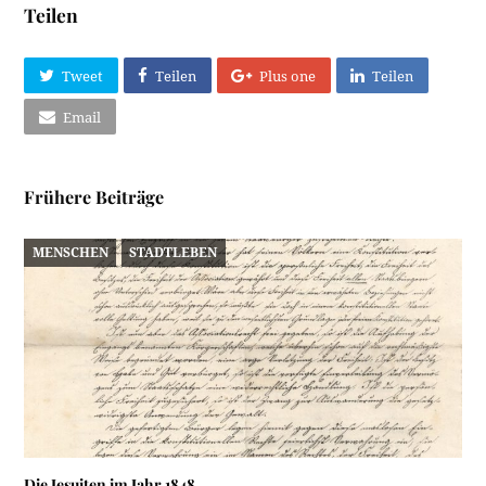
Teilen
Tweet
Teilen
Plus one
Teilen
Email
Frühere Beiträge
MENSCHEN
STADTLEBEN
Die Jesuiten im Jahr 1848