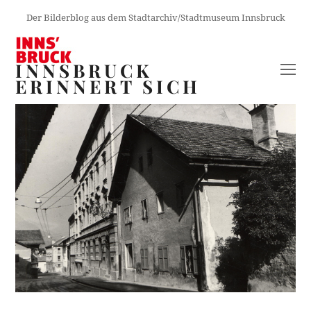
Der Bilderblog aus dem Stadtarchiv/Stadtmuseum Innsbruck
INNSBRUCK
O
ERINNERT SICH
M
M