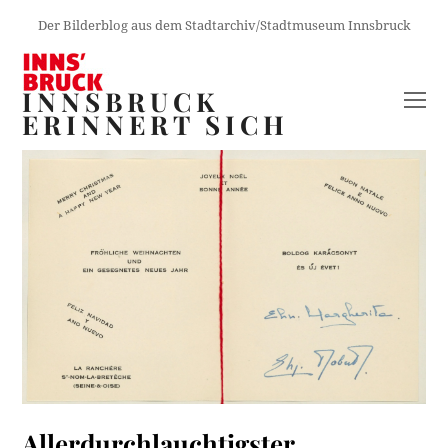
Der Bilderblog aus dem Stadtarchiv/Stadtmuseum Innsbruck
INNSBRUCK
O
ERINNERT SICH
M
M
Allerdurchlauchtigster