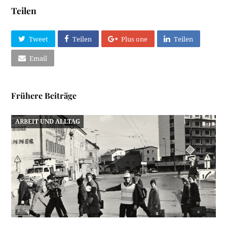
Teilen
Tweet
Teilen
Plus one
Teilen
Email
Frühere Beiträge
ARBEIT UND ALLTAG