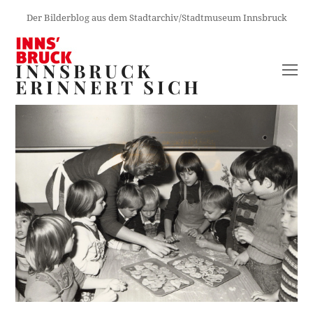
Der Bilderblog aus dem Stadtarchiv/Stadtmuseum Innsbruck
INNSBRUCK
O
ERINNERT SICH
M
M