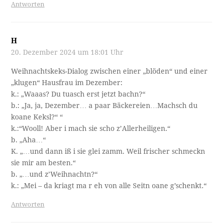
Antworten
H
20. Dezember 2024 um 18:01 Uhr
Weihnachtskeks-Dialog zwischen einer „blöden“ und einer
„klugen“ Hausfrau im Dezember:
k.: „Waaas? Du tuasch erst jetzt bachn?“
b.: „Ja, ja, Dezember… a paar Bäckereien…Machsch du
koane Keksl?“ “
k.:“Wooll! Aber i mach sie scho z’Allerheiligen.“
b. „Aha…“
K. „…und dann iß i sie glei zamm. Weil frischer schmeckn
sie mir am besten.“
b. „…und z’Weihnachtn?“
k.: „Mei – da kriagt ma r eh von alle Seitn oane g’schenkt.“
Antworten