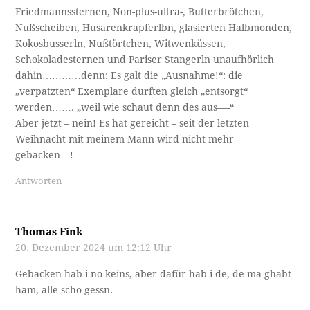
Friedmannssternen, Non-plus-ultra-, Butterbrötchen,
Nußscheiben, Husarenkrapferlbn, glasierten Halbmonden,
Kokosbusserln, Nußtörtchen, Witwenküssen,
Schokoladesternen und Pariser Stangerln unaufhörlich
dahin…………denn: Es galt die „Ausnahme!“: die
„verpatzten“ Exemplare durften gleich „entsorgt“
werden……. „weil wie schaut denn des aus—-“
Aber jetzt – nein! Es hat gereicht – seit der letzten
Weihnacht mit meinem Mann wird nicht mehr
gebacken…!
Antworten
Thomas Fink
20. Dezember 2024 um 12:12 Uhr
Gebacken hab i no keins, aber dafür hab i de, de ma ghabt
ham, alle scho gessn.