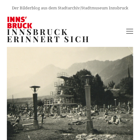
Der Bilderblog aus dem Stadtarchiv/Stadtmuseum Innsbruck
INNSBRUCK
O
ERINNERT SICH
M
M