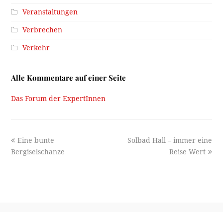
Veranstaltungen
Verbrechen
Verkehr
Alle Kommentare auf einer Seite
Das Forum der ExpertInnen
previous
next
Eine bunte
Solbad Hall – immer eine
post:
post:
Bergiselschanze
Reise Wert
Ein Projekt des
Stadtarchiv/Stadtmuseum Innsbruck
2026 -