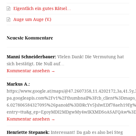
Eigentlich ein gutes Rätsel…
Auge um Auge (V.)
Neueste Kommentare
Manni Schneiderbauer:
VIelen Dank! Die Vermutung hat
sich bestätigt. Die Null auf…
Kommentar ansehen →
Markus A.:
https://www.google.at/maps/@47.2607358,11.4202172,3a,41.5y
pa.googleapis.com%2Fv1%2Fthumbnail%3Fcb_client%3Dmap
6.027806584327095%26panoid%3DDRcYv5JsIwEDf78aeh19Fg%
entry=ttu&g_ep=EgoyMDI2MDgwMy4wIKXMDSoASAFQAw%3
Kommentar ansehen →
Henriette Stepanek:
Interessant! Da gab es also bei Steg