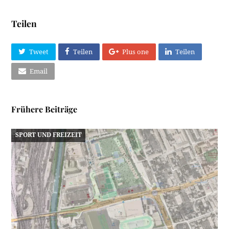
Teilen
Tweet
Teilen
Plus one
Teilen
Email
Frühere Beiträge
SPORT UND FREIZEIT