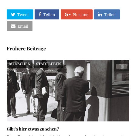
Tweet
Teilen
Plus one
Teilen
Email
Frühere Beiträge
MENSCHEN
STADTLEBEN
Gibt’s hier etwas zu sehen?