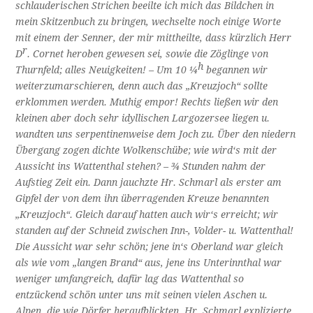
schlauderischen Strichen beeilte ich mich das Bildchen in
mein Skitzenbuch zu bringen, wechselte noch einige Worte
mit einem der Senner, der mir mittheilte, dass kürzlich Herr
r
D
. Cornet heroben gewesen sei, sowie die Zöglinge von
h
Thurnfeld; alles Neuigkeiten! – Um 10 ¼
begannen wir
weiterzumarschieren, denn auch das „Kreuzjoch“ sollte
erklommen werden. Muthig empor! Rechts ließen wir den
kleinen aber doch sehr idyllischen Largozersee liegen u.
wandten uns serpentinenweise dem Joch zu. Über den niedern
Übergang zogen dichte Wolkenschübe; wie wird‘s mit der
Aussicht ins Wattenthal stehen? – ¾ Stunden nahm der
Aufstieg Zeit ein. Dann jauchzte Hr. Schmarl als erster am
Gipfel der von dem ihn überragenden Kreuze benannten
„Kreuzjoch“. Gleich darauf hatten auch wir‘s erreicht; wir
standen auf der Schneid zwischen Inn-, Volder- u. Wattenthal!
Die Aussicht war sehr schön; jene in‘s Oberland war gleich
als wie vom „langen Brand“ aus, jene ins Unterinnthal war
weniger umfangreich, dafür lag das Wattenthal so
entzückend schön unter uns mit seinen vielen Aschen u.
Alpen, die wie Dörfer heraufblickten. Hr. Schmarl explizierte