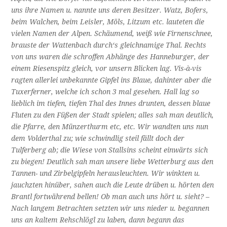
uns ihre Namen u. nannte uns deren Besitzer. Watz, Bofers,
beim Walchen, beim Leisler, Möls, Litzum etc. lauteten die
vielen Namen der Alpen. Schäumend, weiß wie Firnenschnee,
brauste der Wattenbach durch‘s gleichnamige Thal. Rechts
von uns waren die schroffen Abhänge des Hanneburger, der
einem Riesenspitz gleich, vor unsern Blicken lag. Vis-à-vis
ragten allerlei unbekannte Gipfel ins Blaue, dahinter aber die
Tuxerferner, welche ich schon 3 mal gesehen. Hall lag so
lieblich im tiefen, tiefen Thal des Innes drunten, dessen blaue
Fluten zu den Füßen der Stadt spielen; alles sah man deutlich,
die Pfarre, den Münzerthurm etc, etc. Wir wandten uns nun
dem Volderthal zu; wie schwindlig steil fällt doch der
Tulferberg ab; die Wiese von Stallsins scheint einwärts sich
zu biegen! Deutlich sah man unsere liebe Wetterburg aus den
Tannen- und Zirbelgipfeln herausleuchten. Wir winkten u.
jauchzten hinüber, sahen auch die Leute drüben u. hörten den
Brantl fortwährend bellen! Ob man auch uns hört u. sieht? –
Nach langem Betrachten setzten wir uns nieder u. begannen
uns an kaltem Rehschlögl zu laben, dann begann das