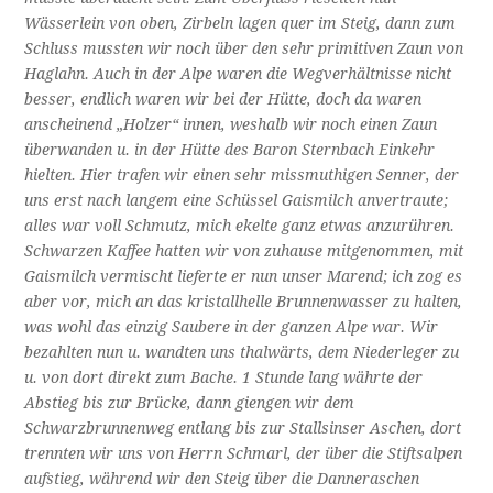
Wässerlein von oben, Zirbeln lagen quer im Steig, dann zum
Schluss mussten wir noch über den sehr primitiven Zaun von
Haglahn. Auch in der Alpe waren die Wegverhältnisse nicht
besser, endlich waren wir bei der Hütte, doch da waren
anscheinend „Holzer“ innen, weshalb wir noch einen Zaun
überwanden u. in der Hütte des Baron Sternbach Einkehr
hielten. Hier trafen wir einen sehr missmuthigen Senner, der
uns erst nach langem eine Schüssel Gaismilch anvertraute;
alles war voll Schmutz, mich ekelte ganz etwas anzurühren.
Schwarzen Kaffee hatten wir von zuhause mitgenommen, mit
Gaismilch vermischt lieferte er nun unser Marend; ich zog es
aber vor, mich an das kristallhelle Brunnenwasser zu halten,
was wohl das einzig Saubere in der ganzen Alpe war. Wir
bezahlten nun u. wandten uns thalwärts, dem Niederleger zu
u. von dort direkt zum Bache. 1 Stunde lang währte der
Abstieg bis zur Brücke, dann giengen wir dem
Schwarzbrunnenweg entlang bis zur Stallsinser Aschen, dort
trennten wir uns von Herrn Schmarl, der über die Stiftsalpen
aufstieg, während wir den Steig über die Danneraschen