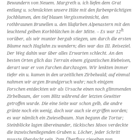
Bewundern von Neuem. Margreth u. ich liefen dem Grat
entlang u. schmückten unsere Hüte mit den farbenprächtigen
Jochblumen, den tief blauen Vergissmeinnicht, den
rothbraunen Brunellen u. den lilafarben Alpenastern mit den
h
leuchtend gelben Korbblütchen in der Mitte. – Es war 12
vorüber, als wir munter bergab stiegen, um durch die ersten
Bäume nach Haglahn zu wandern; dies war das III. Reiseziel.
Der Weg dahin war über alles Erwarten schlecht. An den
besten Orten glich das Terrain einem gigantischen Riebeisen,
derart war er von Furchen durchzogen. Wir lenkten immer
tiefer ein u. kamen in den urzeitlichen Zirbelwald; auf einmal
nahmen wir argen Brandgeruch wahr; nach einigem
Forschen entdeckten wir als Ursache einen noch glimmenden
Zirbelbaum, der vom Blitz während der letzten Gewitter
getroffen wurde. Die eine Seite war schon gelb, die andre
grünte noch ein wenig, doch war auch sie ergriffen worden;
es war nämlich ein Zwieselbaum. Nun begann die Tortur;
Steinblöcke lagen übereinander, tückisches Moos verdeckte
die inzwischenliegenden Gruben u. Löcher, jeder Schritt
musste überdacht sein. Zum Überfluss rieselten nun