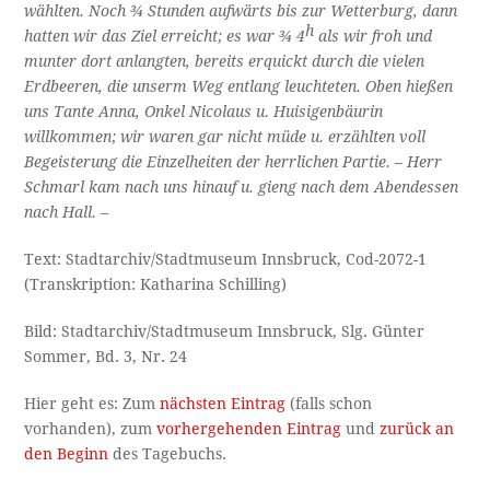
wählten. Noch ¾ Stunden aufwärts bis zur Wetterburg, dann
h
hatten wir das Ziel erreicht; es war ¾ 4
als wir froh und
munter dort anlangten, bereits erquickt durch die vielen
Erdbeeren, die unserm Weg entlang leuchteten. Oben hießen
uns Tante Anna, Onkel Nicolaus u. Huisigenbäurin
willkommen; wir waren gar nicht müde u. erzählten voll
Begeisterung die Einzelheiten der herrlichen Partie. – Herr
Schmarl kam nach uns hinauf u. gieng nach dem Abendessen
nach Hall. –
Text: Stadtarchiv/Stadtmuseum Innsbruck, Cod-2072-1
(Transkription: Katharina Schilling)
Bild: Stadtarchiv/Stadtmuseum Innsbruck, Slg. Günter
Sommer, Bd. 3, Nr. 24
Hier geht es: Zum
nächsten Eintrag
(falls schon
vorhanden), zum
vorhergehenden Eintrag
und
zurück an
den Beginn
des Tagebuchs.