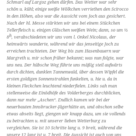
Schmarl auf Largoz gehen dürfen. Das Wetter war sehr
schön u. kühl; einige weiße Wölkchen verriethen den Scirocco
in den Höhen, also war die Aussicht vom Joch aus gesichert.
Nach der hl. Messe stärkten wir uns bei einem Stückchen
Tellerfleisch u. einigen Gläschen weißen Wein; dann, so um ½
h
8
, verabschiedeten wir uns vom l. Onkel Nicolaus, der
heimwärts wanderte, während wir das jenseitige Joch zu
erreichen trachteten. Der Weg bis zum Hasenbauern war
Margreth u. mir schon früher bekannt; was nun folgte, war
uns neu. Der hübsche Weg führte uns mäßig steil aufwärts
durch dichten, dunklen Tannenwald, über dessen Wipfel die
ersten goldigen Sonnenstrahlen funkelten, u. hie u. da in
kleinen Fleckchen leuchtend niederfielen. Links sah man
stellenweise die Einödhöfe des Volderberges durchblicken,
dann nur mehr „Aschen“. Endlich kamen wir bei der
neuerbauten Innsbrucker-Jägerhütte an, und obschon selbe
etwas abseits liegt, giengen wir knapp dazu, um sie vollends
zu betrachten u. mit unserer lieben Wetterburg zu
vergleichen. Sie ist 10 Schritte lang u. 9 breit, während die
unsere 12 lang ist u. 7 breit. Die Aussicht ist auch von uns