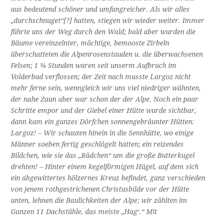
aus bedeutend schöner und umfangreicher. Als wir alles
„durchschnuget“[?] hatten, stiegen wir wieder weiter. Immer
führte uns der Weg durch den Wald; bald aber wurden die
Bäume vereinzelnter, mächtige, bemooste Zirbeln
überschatteten die Alpenrosenstauden u. die überwachsenen
Felsen; 1 ¾ Stunden waren seit unserm Aufbruch im
Volderbad verflossen; der Zeit nach musste Largoz nicht
mehr ferne sein, wenngleich wir uns viel niedriger wähnten,
der nahe Zaun aber war schon der der Alpe. Noch ein paar
Schritte empor und der Giebel einer Hütte wurde sichtbar,
dann kam ein ganzes Dörfchen sonnengebräunter Hütten:
Largoz! – Wir schauten hinein in die Sennhütte, wo einige
Männer soeben fertig geschlögelt hatten; ein reizendes
Bildchen, wie sie das „Rädchen“ um die große Butterkugel
drehten! – Hinter einem kegelförmigen Hügel, auf dem sich
ein abgewittertes hölzernes Kreuz befindet, ganz verschieden
von jenem rothgestrichenen Christusbilde vor der Hütte
unten, lehnen die Baulichkeiten der Alpe; wir zählten im
Ganzen 11 Dachstühle, das meiste „Hag‘.“ Mit