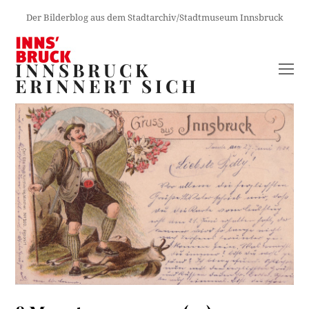
Der Bilderblog aus dem Stadtarchiv/Stadtmuseum Innsbruck
INNSBRUCK
O
ERINNERT SICH
M
M