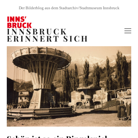
Der Bilderblog aus dem Stadtarchiv/Stadtmuseum Innsbruck
INNSBRUCK
O
ERINNERT SICH
Mo
M