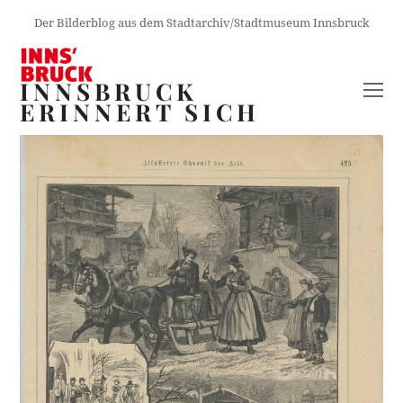
Der Bilderblog aus dem Stadtarchiv/Stadtmuseum Innsbruck
INNSBRUCK
O
ERINNERT SICH
M
M