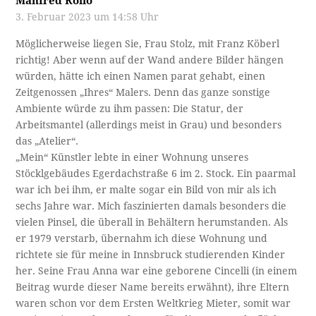
Manfred Roilo
3. Februar 2023 um 14:58 Uhr
Möglicherweise liegen Sie, Frau Stolz, mit Franz Köberl
richtig! Aber wenn auf der Wand andere Bilder hängen
würden, hätte ich einen Namen parat gehabt, einen
Zeitgenossen „Ihres“ Malers. Denn das ganze sonstige
Ambiente würde zu ihm passen: Die Statur, der
Arbeitsmantel (allerdings meist in Grau) und besonders
das „Atelier“.
„Mein“ Künstler lebte in einer Wohnung unseres
Stöcklgebäudes Egerdachstraße 6 im 2. Stock. Ein paarmal
war ich bei ihm, er malte sogar ein Bild von mir als ich
sechs Jahre war. Mich faszinierten damals besonders die
vielen Pinsel, die überall in Behältern herumstanden. Als
er 1979 verstarb, übernahm ich diese Wohnung und
richtete sie für meine in Innsbruck studierenden Kinder
her. Seine Frau Anna war eine geborene Cincelli (in einem
Beitrag wurde dieser Name bereits erwähnt), ihre Eltern
waren schon vor dem Ersten Weltkrieg Mieter, somit war