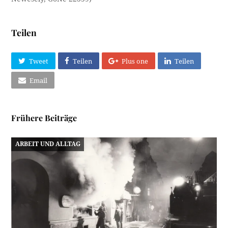
Teilen
Tweet
Teilen
Plus one
Teilen
Email
Frühere Beiträge
ARBEIT UND ALLTAG