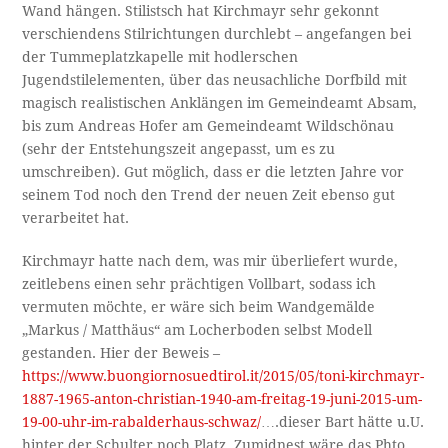
Wand hängen. Stilistsch hat Kirchmayr sehr gekonnt
verschiendens Stilrichtungen durchlebt – angefangen bei
der Tummeplatzkapelle mit hodlerschen
Jugendstilelementen, über das neusachliche Dorfbild mit
magisch realistischen Anklängen im Gemeindeamt Absam,
bis zum Andreas Hofer am Gemeindeamt Wildschönau
(sehr der Entstehungszeit angepasst, um es zu
umschreiben). Gut möglich, dass er die letzten Jahre vor
seinem Tod noch den Trend der neuen Zeit ebenso gut
verarbeitet hat.
Kirchmayr hatte nach dem, was mir überliefert wurde,
zeitlebens einen sehr prächtigen Vollbart, sodass ich
vermuten möchte, er wäre sich beim Wandgemälde
„Markus / Matthäus“ am Locherboden selbst Modell
gestanden. Hier der Beweis –
https://www.buongiornosuedtirol.it/2015/05/toni-kirchmayr-
1887-1965-anton-christian-1940-am-freitag-19-juni-2015-um-
19-00-uhr-im-rabalderhaus-schwaz/
….dieser Bart hätte u.U.
hinter der Schulter noch Platz. Zumidnest wäre das Phto