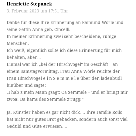
Henriette Stepanek
3. Februar 2023 um 17:51 Uhr
Danke für diese Ihre Erinnerung an Raimund Wörle und
seine Gattin Anna geb. Cincelli.
In meiner Erinnerung zwei sehr bescheidene, ruhige
Menschen.
Ich weiß, eigentlich sollte ich diese Erinnerung für mich
behalten, aber…
Einmal war ich „bei der Hirschvogel“ im Geschäft – an
einem Samstagvormittag. Frau Anna Wörle reichte der
Frau Hirschvogel e i n S e m m e l e über den ladenbudl
hinüber und sagte:
„I hab z’mein Mann gsagt: Oa Semmele – und er bringt mir
zwoa! Da hams des Semmele z’rugg!“
Ja, Künstler haben es gar nicht dick…. Ihre Familie Roilo
hat nicht nur gutes Brot gebacken, sondern auch sonst viel
Geduld und Güte erwiesen….