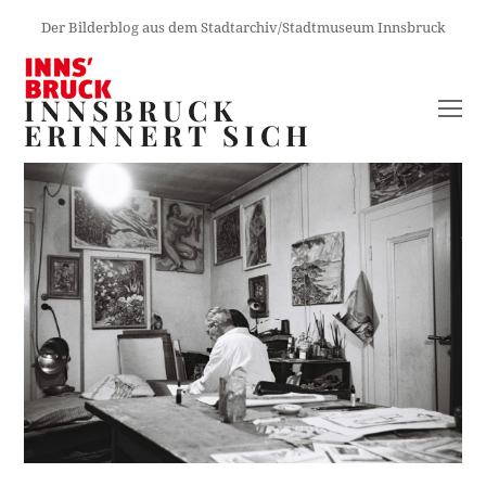
Der Bilderblog aus dem Stadtarchiv/Stadtmuseum Innsbruck
INNSBRUCK
O
ERINNERT SICH
M
M