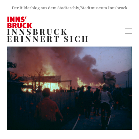
Der Bilderblog aus dem Stadtarchiv/Stadtmuseum Innsbruck
INNSBRUCK
O
ERINNERT SICH
M
M