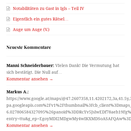
Notabilitäten zu Gast in Igls – Teil IV
Eigentlich ein gutes Rätsel…
Auge um Auge (V.)
Neueste Kommentare
Manni Schneiderbauer:
VIelen Dank! Die Vermutung hat
sich bestätigt. Die Null auf…
Kommentar ansehen →
Markus A.:
https://www.google.at/maps/@47.2607358,11.4202172,3a,41.5y
pa.googleapis.com%2Fv1%2Fthumbnail%3Fcb_client%3Dmap
6.027806584327095%26panoid%3DDRcYv5JsIwEDf78aeh19Fg%
entry=ttu&g_ep=EgoyMDI2MDgwMy4wIKXMDSoASAFQAw%3
Kommentar ansehen →