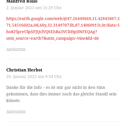
Manfred Roilo
2. Januar 2023 um 21:29 Uhr
https://earth.google.com/web/@47.26449669,11.42845867,5
71.54516602a,0d,60y,32.31497073h,87.14060915t,0r/data=I
hoKFlpreUlpSFJQclVQSEhBa3VCbHpDNFEQAg?
utm_source=earth7&utm_campaign=vine&hl=de
Antworten
Christian Herbst
20. Januar 2023 um 9:34 Uhr
Danke für die Info – es ist mir gar nicht in den Sinn
gekommen, dass dies immer noch das gleiche Standl sein
könnte.
Antworten