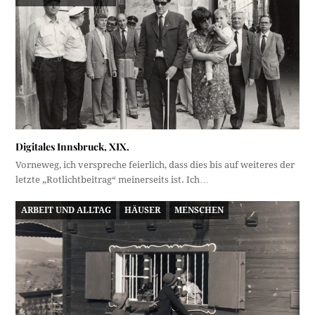
Digitales Innsbruck, XIX.
Vorneweg, ich verspreche feierlich, dass dies bis auf weiteres der
letzte „Rotlichtbeitrag“ meinerseits ist. Ich…
ARBEIT UND ALLTAG
HÄUSER
MENSCHEN