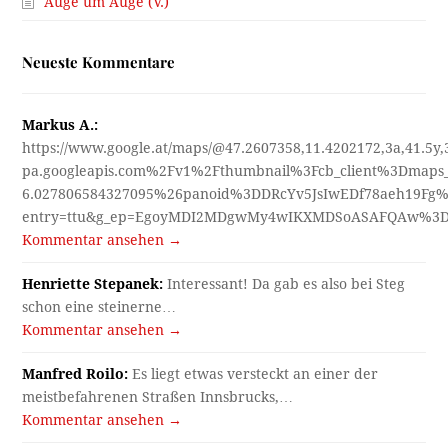
Auge um Auge (V.)
Neueste Kommentare
Markus A.:
https://www.google.at/maps/@47.2607358,11.4202172,3a,41.5y
pa.googleapis.com%2Fv1%2Fthumbnail%3Fcb_client%3Dmap
6.027806584327095%26panoid%3DDRcYv5JsIwEDf78aeh19Fg%
entry=ttu&g_ep=EgoyMDI2MDgwMy4wIKXMDSoASAFQAw%3
Kommentar ansehen →
Henriette Stepanek:
Interessant! Da gab es also bei Steg
schon eine steinerne…
Kommentar ansehen →
Manfred Roilo:
Es liegt etwas versteckt an einer der
meistbefahrenen Straßen Innsbrucks,…
Kommentar ansehen →