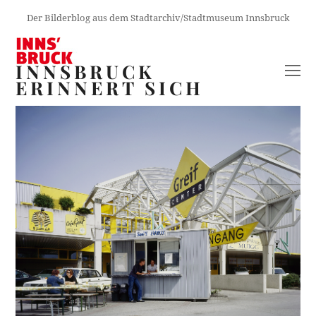
Der Bilderblog aus dem Stadtarchiv/Stadtmuseum Innsbruck
INNSBRUCK
O
ERINNERT SICH
M
M