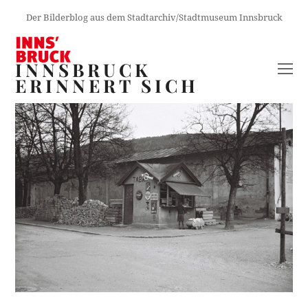
Der Bilderblog aus dem Stadtarchiv/Stadtmuseum Innsbruck
INNSBRUCK
O
ERINNERT SICH
M
M