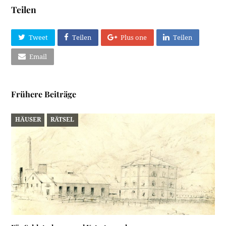
Teilen
Tweet
Teilen
Plus one
Teilen
Email
Frühere Beiträge
HÄUSER
RÄTSEL