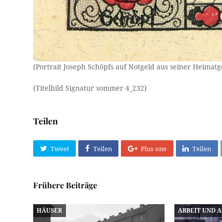
(Portrait Joseph Schöpfs auf Notgeld aus seiner Heimatg
(Titelbild Signatur sommer 4_232)
Teilen
Tweet
Teilen
Plus one
Teilen
Frühere Beiträge
HÄUSER
ARBEIT UND 