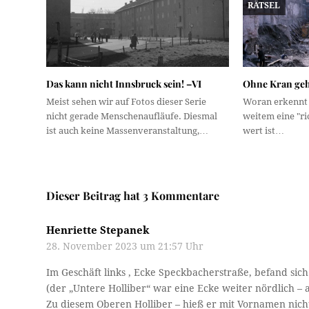
RÄTSEL
Das kann nicht Innsbruck sein! –VI
Ohne Kran geht
Meist sehen wir auf Fotos dieser Serie
Woran erkennt
nicht gerade Menschenaufläufe. Diesmal
weitem eine "ric
ist auch keine Massenveranstaltung,…
wert ist…
Dieser Beitrag hat 3 Kommentare
Henriette Stepanek
28. November 2023 um 21:57 Uhr
Im Geschäft links , Ecke Speckbacherstraße, befand sich
(der „Untere Holliber“ war eine Ecke weiter nördlich –
Zu diesem Oberen Holliber – hieß er mit Vornamen nicht