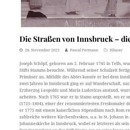
Die Straßen von Innsbruck – di
28. November 2023
Pascal Permann
Häuser
Joseph Schöpf, geboren am 2. Februar 1745 in Telfs, wurd
Stifts Stamms besuchte. Während seiner Schulzeit fertigt
Primisser an. Mithilfe des Abtes konnte er bei dem Inn
zwei Jahren in Innsbruck ging er auf Wanderschaft, nac
Erzherzog Leopolds und Maria Ludovicas anstand, wurde
arbeiten. Nach 1765 war er in Stams angestellt, wo er s
(1725–1804), einer der renommiertesten Freskomaler der
er 1775 mit einem kaiserlichen Stipendium nach Rom rei
zahlreiche weitere Kirchenfresken, u.a. in St. Johann in
Johanneskirche in Innsbruck, wobei er letzteres als sei