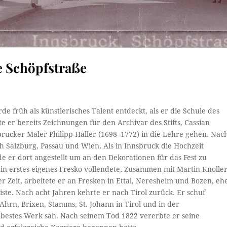
e Schöpfstraße
e früh als künstlerisches Talent entdeckt, als er die Schule des
e er bereits Zeichnungen für den Archivar des Stifts, Cassian
sbrucker Maler Philipp Haller (1698–1772) in die Lehre gehen. Nac
h Salzburg, Passau und Wien. Als in Innsbruck die Hochzeit
 er dort angestellt um an den Dekorationen für das Fest zu
ein erstes eigenes Fresko vollendete. Zusammen mit Martin Knolle
 Zeit, arbeitete er an Fresken in Ettal, Neresheim und Bozen, eh
ste. Nach acht Jahren kehrte er nach Tirol zurück. Er schuf
 Ahrn, Brixen, Stamms, St. Johann in Tirol und in der
n bestes Werk sah. Nach seinem Tod 1822 vererbte er seine