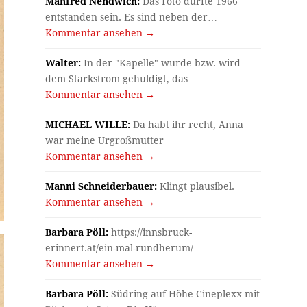
Manfred Nendwich:
Das Foto dürfte 1966
entstanden sein. Es sind neben der…
Kommentar ansehen →
Walter:
In der "Kapelle" wurde bzw. wird
dem Starkstrom gehuldigt, das…
Kommentar ansehen →
MICHAEL WILLE:
Da habt ihr recht, Anna
war meine Urgroßmutter
Kommentar ansehen →
Manni Schneiderbauer:
Klingt plausibel.
Kommentar ansehen →
Barbara Pöll:
https://innsbruck-
erinnert.at/ein-mal-rundherum/
Kommentar ansehen →
Barbara Pöll:
Südring auf Höhe Cineplexx mit