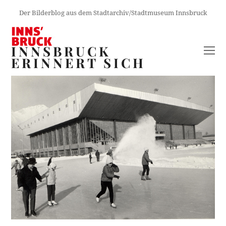
Der Bilderblog aus dem Stadtarchiv/Stadtmuseum Innsbruck
INNSBRUCK
O
ERINNERT SICH
M
M